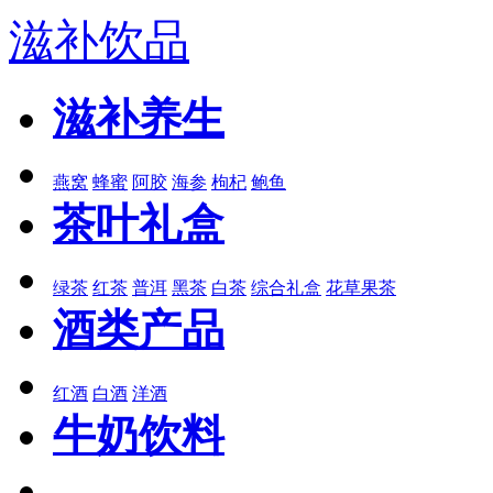
滋补饮品
滋补养生
燕窝
蜂蜜
阿胶
海参
枸杞
鲍鱼
茶叶礼盒
绿茶
红茶
普洱
黑茶
白茶
综合礼盒
花草果茶
酒类产品
红酒
白酒
洋酒
牛奶饮料