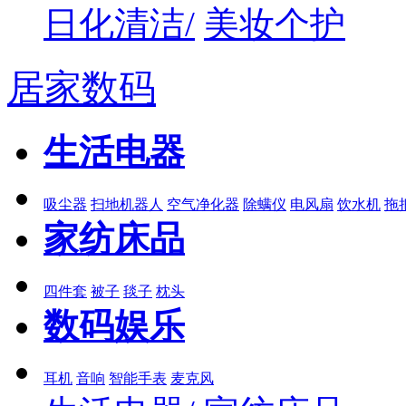
日化清洁/
美妆个护
居家数码
生活电器
吸尘器
扫地机器人
空气净化器
除螨仪
电风扇
饮水机
拖
家纺床品
四件套
被子
毯子
枕头
数码娱乐
耳机
音响
智能手表
麦克风