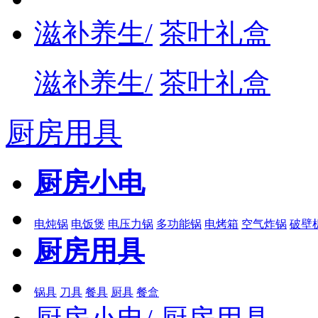
滋补养生/
茶叶礼盒
滋补养生/
茶叶礼盒
厨房用具
厨房小电
电炖锅
电饭煲
电压力锅
多功能锅
电烤箱
空气炸锅
破壁
厨房用具
锅具
刀具
餐具
厨具
餐盒