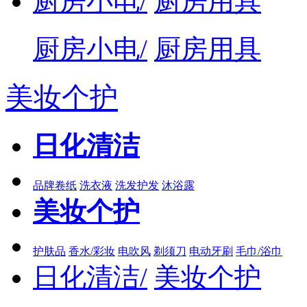
厨房小电/
厨房用具
厨房小电/
厨房用具
美妆个护
日化清洁
品牌卷纸
洗衣液
洗发护发
沐浴露
美妆个护
护肤品
香水/彩妆
电吹风
剃须刀
电动牙刷
毛巾/浴巾
日化清洁/
美妆个护