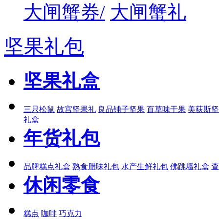
大闸蟹券/
大闸蟹礼
坚果礼包
坚果礼盒
三只松鼠
故宫坚果礼
良品铺子坚果
百草味干果
美荻斯坚
礼盒
年货礼包
品牌糕点礼盒
熟食腊味礼包
水产生鲜礼包
佛跳墙礼盒
查
休闲零食
糕点
咖啡
巧克力