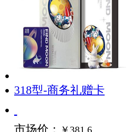
318型-商务礼赠卡
市场价：
￥381.6