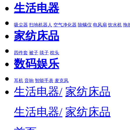
生活电器
吸尘器
扫地机器人
空气净化器
除螨仪
电风扇
饮水机
拖
家纺床品
四件套
被子
毯子
枕头
数码娱乐
耳机
音响
智能手表
麦克风
生活电器/
家纺床品
生活电器/
家纺床品