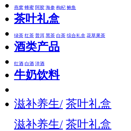
燕窝
蜂蜜
阿胶
海参
枸杞
鲍鱼
茶叶礼盒
绿茶
红茶
普洱
黑茶
白茶
综合礼盒
花草果茶
酒类产品
红酒
白酒
洋酒
牛奶饮料
滋补养生/
茶叶礼盒
滋补养生/
茶叶礼盒