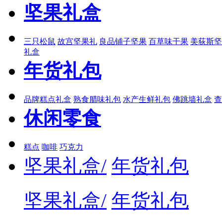
坚果礼盒
三只松鼠
故宫坚果礼
良品铺子坚果
百草味干果
美荻斯坚
礼盒
年货礼包
品牌糕点礼盒
熟食腊味礼包
水产生鲜礼包
佛跳墙礼盒
查
休闲零食
糕点
咖啡
巧克力
坚果礼盒/
年货礼包
坚果礼盒/
年货礼包