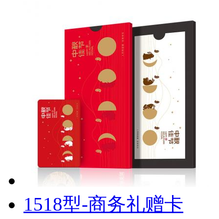
1518型-商务礼赠卡