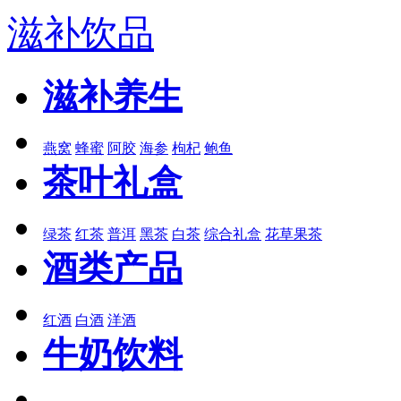
滋补饮品
滋补养生
燕窝
蜂蜜
阿胶
海参
枸杞
鲍鱼
茶叶礼盒
绿茶
红茶
普洱
黑茶
白茶
综合礼盒
花草果茶
酒类产品
红酒
白酒
洋酒
牛奶饮料