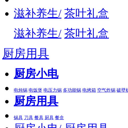
滋补养生/
茶叶礼盒
滋补养生/
茶叶礼盒
厨房用具
厨房小电
电炖锅
电饭煲
电压力锅
多功能锅
电烤箱
空气炸锅
破壁
厨房用具
锅具
刀具
餐具
厨具
餐盒