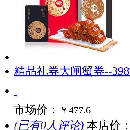
精品礼券大闸蟹券--39
市场价：
￥477.6
(已有0人评论)
本店价