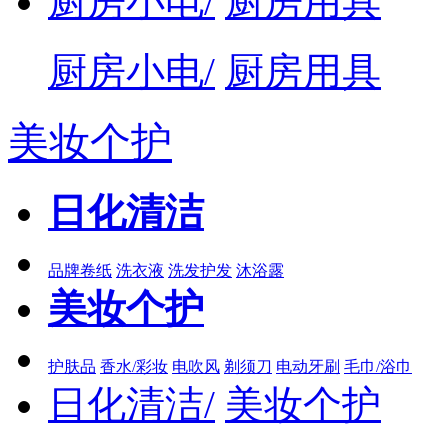
厨房小电/
厨房用具
厨房小电/
厨房用具
美妆个护
日化清洁
品牌卷纸
洗衣液
洗发护发
沐浴露
美妆个护
护肤品
香水/彩妆
电吹风
剃须刀
电动牙刷
毛巾/浴巾
日化清洁/
美妆个护