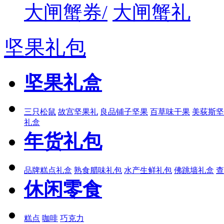
大闸蟹券/
大闸蟹礼
坚果礼包
坚果礼盒
三只松鼠
故宫坚果礼
良品铺子坚果
百草味干果
美荻斯坚
礼盒
年货礼包
品牌糕点礼盒
熟食腊味礼包
水产生鲜礼包
佛跳墙礼盒
查
休闲零食
糕点
咖啡
巧克力