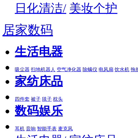
日化清洁/
美妆个护
居家数码
生活电器
吸尘器
扫地机器人
空气净化器
除螨仪
电风扇
饮水机
拖
家纺床品
四件套
被子
毯子
枕头
数码娱乐
耳机
音响
智能手表
麦克风